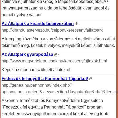
kattintva eljuthatunk a Google Maps térképkeresőjébe. Az
iranymagyarorszag.hu oldalon lehetőségünk van angol és
német nyelvre váltani.
Az Állatpark a kirándulástervezőben
-
http://kirandulastervezo.hu/celpont/kerecseny/allatpark
A kemping közelében a vonzó természet mellett számos állat
tekinthető meg. köztük bivalyok, melyekről képet is láthatunk.
Az Állatpark gyarapodása
-
http://www.magyartelepulesek.hu/kerecseny/ujlakok.html
Képek az újonnan született állatokról.
Fedezzük fel együtt a Pannonhát Tájparkot!
-
http://genea.hu/pannonhat/index.php?
option=com_content&view=section&layout=blog&id=9&Itemid
A Genea Természet- és Környezetvédelmi Egyesület a
"Fedezzük fel együtt a Pannonhát Tájparkot!" program
keretében összegyűjtött információkat közöl a térség több