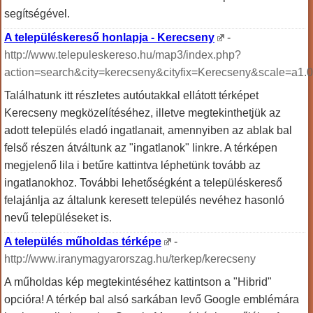
segítségével.
A településkereső honlapja - Kerecseny
-
http://www.telepuleskereso.hu/map3/index.php?
action=search&city=kerecseny&cityfix=Kerecseny&scale=a1.
Találhatunk itt részletes autóutakkal ellátott térképet
Kerecseny megközelítéséhez, illetve megtekinthetjük az
adott település eladó ingatlanait, amennyiben az ablak bal
felső részen átváltunk az "ingatlanok" linkre. A térképen
megjelenő lila i betűre kattintva léphetünk tovább az
ingatlanokhoz. További lehetőségként a településkereső
felajánlja az általunk keresett település nevéhez hasonló
nevű településeket is.
A település műholdas térképe
-
http://www.iranymagyarorszag.hu/terkep/kerecseny
A műholdas kép megtekintéséhez kattintson a "Hibrid"
opcióra! A térkép bal alsó sarkában levő Google emblémára