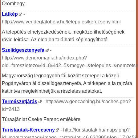
Örömhegy.
Látkép
-
http://www.vendeglatohely.hu/telepules/kerecseny.html
A település elhelyezkedésének, megközelíthetőségének
rövid leírása. Az oldalon található kép nagyítható.
Szelídgesztenyefa
-
http://www.dendromania.hu/index.php?
old=fareszletezo&id=8&id2=5&megye=&telepules=&nemzets
Magyarország legnagyobb fái között szerepel a közeli
Pogányváron álló szelídgesztenyefa. A térképen a fa rajzára
kattintva megtekinthetjük a részletes adatokat.
Természetjárás
-
http://www.geocaching.hu/caches.geo?
id=2413
Túraajánlat Cseke Ferenc emlékére.
Turistautak-Kerecseny
-
http://turistautak.hu/maps.php?
id=magyarorszag&image=raster&lat=46.630900&lon=17.04