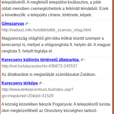
településéről. A megfelelő települést kiválasztva, a jobb
oldali menüben csemegézhetünk a felkínált témákból. Ezek
a következők: a település címere, története, képek.
Gímszarvas
-
http://vadasz.info.hu/otbb/otbb_szarvas_vilag.html
Magyarország világhírű gím bika trófeái között szerepel a
kerecsenyi is, mellyel a világranglista 9. helyén áll. A magyar
ranglista 5. helyét foglalja el.
Kerecseny különös történetű állatparkja.
-
http://nol.hu/utazas/archiv-436873-245537
Az állatbarátok is megtalálják számításukat Zalában.
Kerecseny térképe
-
http://www.terkepcentrum.hu/index.asp?
go=map&mid=20&tid=31529
A község közelében fekszik Pogányvár. A településről turista
úton megközelíthető az Orosztony községhez tartozó