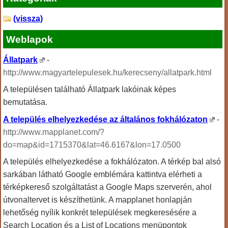
(vissza)
Weblapok
Állatpark
-
http://www.magyartelepulesek.hu/kerecseny/allatpark.html
A településen található Állatpark lakóinak képes
bemutatása.
A település elhelyezkedése az általános fokhálózaton
-
http://www.mapplanet.com/?
do=map&id=1715370&lat=46.6167&lon=17.0500
A település elhelyezkedése a fokhálózaton. A térkép bal alsó
sarkában látható Google emblémára kattintva elérheti a
térképkereső szolgáltatást a Google Maps szerverén, ahol
útvonaltervet is készíthetünk. A mapplanet honlapján
lehetőség nyílik konkrét települések megkeresésére a
Search Location és a List of Locations menüpontok