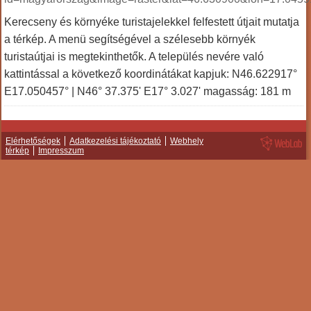
Kerecseny és környéke turistajelekkel felfestett útjait mutatja
a térkép. A menü segítségével a szélesebb környék
turistaútjai is megtekinthetők. A település nevére való
kattintással a következő koordinátákat kapjuk: N46.622917°
E17.050457° | N46° 37.375' E17° 3.027' magasság: 181 m
Elérhetőségek
Adatkezelési tájékoztató
Webhely
térkép
Impresszum