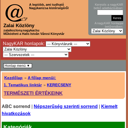
A legtöbb, ami tudható
Keresés a nagyKAR
Nagykanizsa kistérségéről
belső adatbázisában:
A nagyKAR honlapjai
Zalai Közlöny
betűrendben:
zalaikozlony.nagykar.hu
Működteti a Halis István Városi Könyvtár
NagyKAR honlapok:
Honlap menü ▼
Kezdőlap
»
A főlap menüi:
1. Tematikus linktár
»
KERECSENY
TERMÉSZETI ÉRTÉKEINK
ABC sorrend
|
Népszerűség szerinti sorrend
|
Kiemelt
hivatkozások
Kategóriák