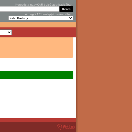
Keresés a nagyKAR belső adatbázisában:
A nagyKAR honlapjai betűrendben: