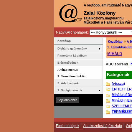
A legtöbb, ami tudható Nagy
Zalai Közlöny
zalaikozlony.nagykar.hu
Működteti a Halis István Vár
NagyKAR honlapok:
Kezdőlap
Kezdőlap
»
A f
1. Tematikus lin
Digitális gyűjtemény
MIHÁLD
Panoráma-képalbum
Elérhetőségek
ABC sorrend
|
A főlap menüi:
Kategóriák
1. Tematikus linktár
(vissza)
2. Adatbázisok
ÉPÍTETT É
3. Szolgáltatások
Mihál auf D
Miháld in En
SZELLEMI 
TERMÉSZET
Elérhetőségek
Adatkezelési tájékoztató
Web