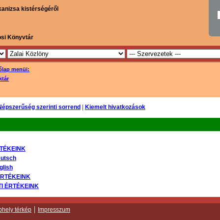
kanizsa kistérségéről
osi Könyvtár
őlap menüi:
ktár
Népszerűség szerinti sorrend
|
Kiemelt hivatkozások
RTÉKEINK
eutsch
glish
ÉRTÉKEINK
I ÉRTÉKEINK
hely térkép
Impresszum