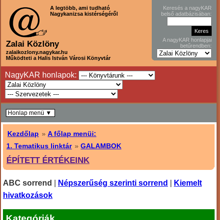
A legtöbb, ami tudható
Keresés a nagyKAR
Nagykanizsa kistérségéről
belső adatbázisában:
A nagyKAR honlapjai
Zalai Közlöny
betűrendben:
zalaikozlony.nagykar.hu
Működteti a Halis István Városi Könyvtár
NagyKAR honlapok:
Honlap menü ▼
Kezdőlap
»
A főlap menüi:
1. Tematikus linktár
»
GALAMBOK
ÉPÍTETT ÉRTÉKEINK
ABC sorrend
|
Népszerűség szerinti sorrend
|
Kiemelt
hivatkozások
Kategóriák