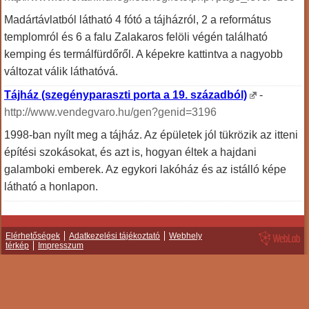
Madártávlatból látható 4 fótó a tájházról, 2 a református
templomról és 6 a falu Zalakaros felöli végén található
kemping és termálfürdőről. A képekre kattintva a nagyobb
változat válik láthatóvá.
Tájház (szegényparaszti porta a 19. századból)
-
http://www.vendegvaro.hu/gen?genid=3196
1998-ban nyílt meg a tájház. Az épületek jól tükrözik az itteni
építési szokásokat, és azt is, hogyan éltek a hajdani
galamboki emberek. Az egykori lakóház és az istálló képe
látható a honlapon.
Elérhetőségek
Adatkezelési tájékoztató
Webhely
térkép
Impresszum