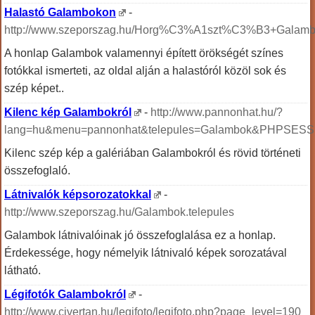
Halastó Galambokon
-
http://www.szeporszag.hu/Horg%C3%A1szt%C3%B3+Galambok
A honlap Galambok valamennyi épített örökségét színes
fotókkal ismerteti, az oldal alján a halastóról közöl sok és
szép képet..
Kilenc kép Galambokról
-
http://www.pannonhat.hu/?
lang=hu&menu=pannonhat&telepules=Galambok&PHPSESSI
Kilenc szép kép a galériában Galambokról és rövid történeti
összefoglaló.
Látnivalók képsorozatokkal
-
http://www.szeporszag.hu/Galambok.telepules
Galambok látnivalóinak jó összefoglalása ez a honlap.
Érdekessége, hogy némelyik látnivaló képek sorozatával
látható.
Légifotók Galambokról
-
http://www.civertan.hu/legifoto/legifoto.php?page_level=190