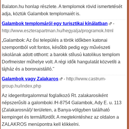
Balaton.hu honlap részlete. A templomok rövid ismertetését
adja, köztük Galambok templomaiét is.
Galambok templomáról egy turisztikai kínálatban
-
http://www.eszterapartman.hu/hegyalja/programok.html
„Galambok: Az ősi település a török időkben katonai
szempontból volt fontos, később pedig egy művészeti
iskolának adott otthont: a barokk stílusú katolikus templom
Dorfmeister műhelye volt. A régi idők hangulatát közvetíti a
tájház és a boronaistálló."
Galambok vagy Zalakaros
-
http://www.castrum-
group.hu/index.php
Az idegenforgalommal foglalkozó Rt. zalakarosiként
népszerűsíti a galomboki /H-8754 Galambok, Ady E. u. 113
(Zalakarosnál)/ területen, a Banya-völgyben található
kempinget és termálfürdőt. A megtekintéshez az oldalon a
ZALAKROS menüpontra kell klikkelni.