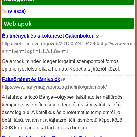
(vissza)
Weblapok
Építmények és a kőkereszt Galambokon
-
http://web.archive.org/web/20100524134340/http://www.vende
sm=1&th=1&gh=1.1.3.1.8&p=1
Galambok minden idegenforgalmi szempontból fontos
építményét felsorolja a honlap. Képet a tájházról közöl.
Falutörténet és látnivalók
-
http://www.iranymagyarorszag.hu/info/galambok/
A faluhoz tartozó Banya-völgyben található termálfürdős
kempinget is említi a falu történetét és látnivalóit is leíró
összefoglaló. A katolikus és a református templomról jó
beállítású, valamint a tájházról téli kisméretű képet közöl.
2003 körüli adatokat tartalmaz a honlap.