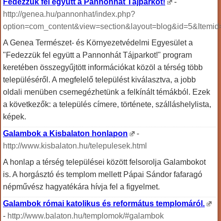
Fedezzük fel együtt a Pannonhát Tájparkot!
-
http://genea.hu/pannonhat/index.php?
option=com_content&view=section&layout=blog&id=5&Itemid
A Genea Természet- és Környezetvédelmi Egyesület a
"Fedezzük fel együtt a Pannonhát Tájparkot!" program
keretében összegyűjtött információkat közöl a térség több
településéről. A megfelelő települést kiválasztva, a jobb
oldali menüben csemegézhetünk a felkínált témákból. Ezek
a következők: a település címere, története, szálláshelylista,
képek.
Galambok a Kisbalaton honlapon
-
http://www.kisbalaton.hu/telepulesek.html
A honlap a térség települései között felsorolja Galambokot
is. A horgásztó és templom mellett Pápai Sándor fafaragó
népművész hagyatékára hívja fel a figyelmet.
Galambok római katolikus és református templomáról.
-
http://www.balaton.hu/templomok/#galambok