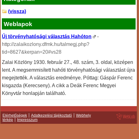
(vissza)
Weblapok
Új törvényhatósági választás Hahóton
-
http://zalaikozlony.dfmk.hu/talmegj.php?
tid=8627&kerpan=20#vs28
Zalai Közlöny 1930. február 27., 48. szám, 3. oldal, középen
lent. A megsemmisített hahóti törvényhatósági választást újra
megejtették. A választás eredménye. Póttag: Gáspár Ferenc
kisgazda (Kerecseny). A cikk a Deák Ferenc Megyei
Könyvtár honlapján található.
Elérhetőségek
Adatkezelési tájékoztató
Webhely
térkép
Impresszum