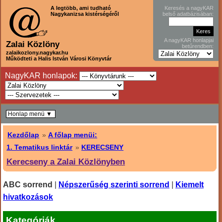
A legtöbb, ami tudható
Keresés a nagyKAR
Nagykanizsa kistérségéről
belső adatbázisában:
A nagyKAR honlapjai
Zalai Közlöny
betűrendben:
zalaikozlony.nagykar.hu
Működteti a Halis István Városi Könyvtár
NagyKAR honlapok:
Honlap menü ▼
Kezdőlap
»
A főlap menüi:
1. Tematikus linktár
»
KERECSENY
Kerecseny a Zalai Közlönyben
ABC sorrend
|
Népszerűség szerinti sorrend
|
Kiemelt
hivatkozások
Kategóriák