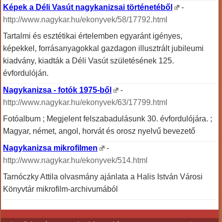
Képek a Déli Vasút nagykanizsai történetéből
-
http://www.nagykar.hu/ekonyvek/58/17792.html
Tartalmi és esztétikai értelemben egyaránt igényes,
képekkel, forrásanyagokkal gazdagon illusztrált jubileumi
kiadvány, kiadták a Déli Vasút születésének 125.
évfordulóján.
Nagykanizsa - fotók 1975-ből
-
http://www.nagykar.hu/ekonyvek/63/17799.html
Fotóalbum ; Megjelent felszabadulásunk 30. évfordulójára. ;
Magyar, német, angol, horvát és orosz nyelvű bevezető
Nagykanizsa mikrofilmen
-
http://www.nagykar.hu/ekonyvek/514.html
Tarnóczky Attila olvasmány ajánlata a Halis István Városi
Könyvtár mikrofilm-archivumából