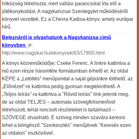
hitközség létrehozta, mert vallási parancsolat írta elő a
jótékonykodást. A nagykanizsai Szentegylet működéséről
könyvet vezettek. Ez a Chevra Kadisa-könyv, amely európai
hírű.
Beleznáról is olvashatunk a Nagykanizsa cimű
könyvben
-
http://www.nagykar.hu/ekonyvek/63/17800.html
A könyv közreműködője: Cseke Ferenc. A linkre kattintva a
mű ezen része háromféle formátumban érhető el. Az oldal
KÉPE a „Letöltés” menűponttal a saját gépünkre tölthető, az
„Előnézet”-re kattintva pedig gyorsan megtekinthető. A
„Teljes leírás”-ra kattintva a "Rövid leírás" link jelenik meg,
de az oldal TELJES – automata szövegfelismerővel
létrehozott, tehát roncsolt részleteket is tartalmazó –
SZÖVEGE olvasható. E szöveg minden szavára keresni
lehet a böngésző "Szerkesztés" menűjének "Keresés ezen
az oldalon" eszközével.