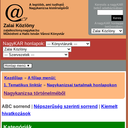
A legtöbb, ami tudható
Keresés a nagyKAR
Nagykanizsa kistérségéről
belső adatbázisában:
A nagyKAR honlapjai
Zalai Közlöny
betűrendben:
zalaikozlony.nagykar.hu
Működteti a Halis István Városi Könyvtár
NagyKAR honlapok:
Honlap menü ▼
Kezdőlap
»
A főlap menüi:
1. Tematikus linktár
»
Nagykanizsai tartalmak honlapokon
Nagykanizsa történelméből
ABC sorrend
|
Népszerűség szerinti sorrend
|
Kiemelt
hivatkozások
Kategóriák