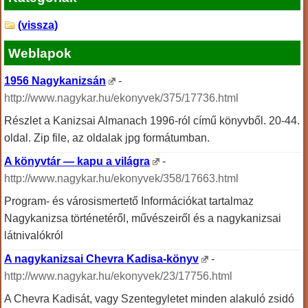
(vissza)
Weblapok
1956 Nagykanizsán
-
http://www.nagykar.hu/ekonyvek/375/17736.html
Részlet a Kanizsai Almanach 1996-ról című könyvből. 20-44.
oldal. Zip file, az oldalak jpg formátumban.
A könyvtár — kapu a világra
-
http://www.nagykar.hu/ekonyvek/358/17663.html
Program- és városismertető Információkat tartalmaz
Nagykanizsa történetéről, művészeiről és a nagykanizsai
látnivalókról
A nagykanizsai Chevra Kadisa-könyv
-
http://www.nagykar.hu/ekonyvek/23/17756.html
A Chevra Kadisát, vagy Szentegyletet minden alakuló zsidó