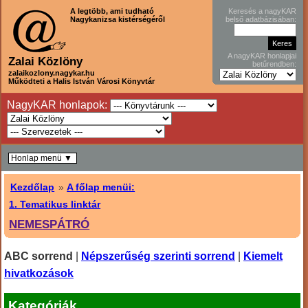
A legtöbb, ami tudható
Keresés a nagyKAR
Nagykanizsa kistérségéről
belső adatbázisában:
A nagyKAR honlapjai
Zalai Közlöny
betűrendben:
zalaikozlony.nagykar.hu
Működteti a Halis István Városi Könyvtár
NagyKAR honlapok:
Honlap menü ▼
Kezdőlap
»
A főlap menüi:
1. Tematikus linktár
NEMESPÁTRÓ
ABC sorrend
|
Népszerűség szerinti sorrend
|
Kiemelt
hivatkozások
Kategóriák