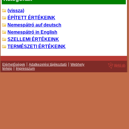
(vissza)
ÉPÍTETT ÉRTÉKEINK
Nemespátró auf deutsch
Nemespátró in English
SZELLEMI ÉRTÉKEINK
TERMÉSZETI ÉRTÉKEINK
Elérhetőségek
Adatkezelési tájékoztató
Webhely
térkép
Impresszum