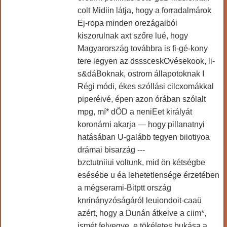
colt Midiin látja, hogy a forradalmárok
Ej-ropa minden orezágaibói
kiszorulnak axt szőre lué, hogy
Magyarország továbbra is fi-gé-kony
tere legyen az dsssceskOvésekook, li-
s&dáBoknak, ostrom állapotoknak I
Régi módi, ékes szóllási cilcxomákkal
piperéivé, épen azon órában szólalt
mpg, mí* dÖD a neniEet királyát
koronárni akarja — hogy pillanatnyi
hatásában U-galább tegyen biiotiyoa
drámai bisarzág ---
bzctutniiui voltunk, mid ön kétségbe
esésébe u éa lehetetlensége érzetében
a mégserami-Bitptt ország
knrinányzóságáról leuiondoit-caaü
azért, hogy a Dunán átkelve a ciim*,
ismét felvegye, e tökéletes bukása a