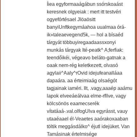
Íiea egyformaaágábun ssórskoaást
keresnek olgyeiak : mert itt testvéri
ogyefórtésael Jlöaösitt
banyiUnftkegymáahoa uualmaa órá-
ik»taleaevegend5k, — hol a bísaéd
tárgyát többuyiregaadaassxonyi
munkás tárgyak Ité-peatk^ A;ferfiak:
teendőikéi, végeavo beláto-gatnak a
oaak nem-rég keletkezett, olvasó
agylaii^Aaly^rOvid idejufeanalláaa
dapaára. aa érteimiaág olsaégót
tagjainak iaméri. Ilt, .vagy,aaaép aaámu
lapok elveeáeálvaa elme-rfllve, vagy
kölcsönös eaamecserék
vítatáaá-.val.olfogUlva egyrásst, vauy
utaaéaael él-Veaetes aaórakoxaaban
töltik meggásdálko^ éjutl idejüket. Van
Tamásinak értelmisége