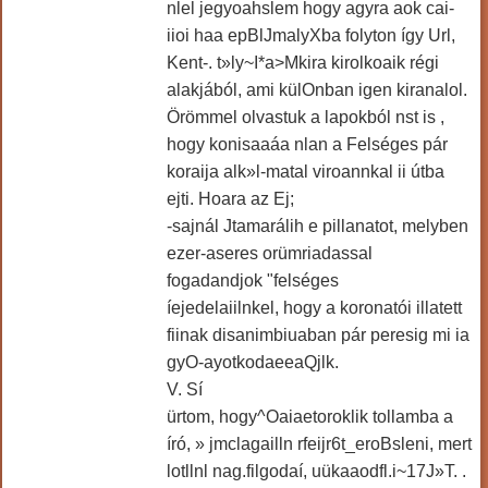
nlel jegyoahslem hogy agyra aok cai-
iioi haa epBlJmalyXba folyton így Url,
Kent-. t»ly~I*a>Mkira kirolkoaik régi
alakjából, ami külOnban igen kiranalol.
Örömmel olvastuk a lapokból nst is ,
hogy konisaaáa nlan a Felséges pár
koraija alk»l-matal viroannkal ii útba
ejti. Hoara az Ej;
-sajnál Jtamarálih e pillanatot, melyben
ezer-aseres orümriadassal
fogadandjok "felséges
íejedelaiilnkel, hogy a koronatói illatett
fiinak disanimbiuaban pár peresig mi ia
gyO-ayotkodaeeaQjlk.
V. Sí
ürtom, hogy^Oaiaetoroklik tollamba a
író, » jmclagailln rfeijr6t_eroBsleni, mert
lotllnl nag.filgodaí, uükaaodfl.i~17J»T. .