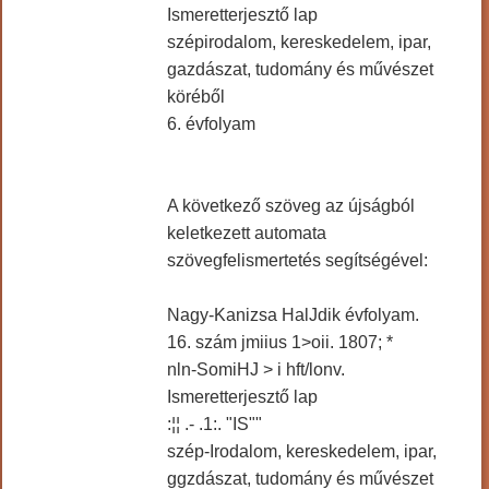
Ismeretterjesztő lap
szépirodalom, kereskedelem, ipar,
gazdászat, tudomány és művészet
köréből
6. évfolyam
A következő szöveg az újságból
keletkezett automata
szövegfelismertetés segítségével:
Nagy-Kanizsa HalJdik évfolyam.
16. szám jmiius 1>oii. 1807; *
nln-SomiHJ > i hft/lonv.
Ismeretterjesztő lap
:¦¦ .- .1:. "IS""
szép-Irodalom, kereskedelem, ipar,
ggzdászat, tudomány és művészet