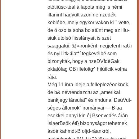
otótiiüsc-téaí állapota még is némi
illaninl hagyutt azon nemzedék
keblébe, mely egykor vakon ki-" vette,
de ö ozolta soha bo atünt meg az illu-
siuk utolsó fiisslányait is szét
saaggatuí. &¦»-rönként megjelent iraUi
és nyiLitk<iiat*í tegkevéibé sem
bizonyiták, hogy a nzeDVfdéGak
oktatólag CB illetottg^ hítűtfcik volna
rája.
Még 11 inra ideje a felleplezéoeknek,
de b& névrendazcru az „amerikai
bankjegy társulat" és nndunai DsüVut-
séges állomok" irományai — B aa
esekkel annyi kin éj Bsenvcdés árán
isiaerBsök éti} bizonyságot tehetnek
ásóé kahmdt-B oljd-ráankról,
melyeknek a 9M. Uj "Afi* csakis egy