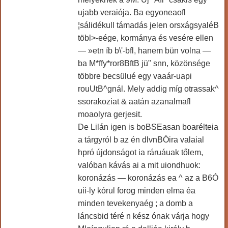
ujabb veraiója. Ba egyoneaofl
¦sálidékull támadás jelen orsxágsyaléB
töbl>-eége, kormánya és vesére ellen
— »etn íb b\'-bfl, hanem bün volna —
ba M*ffy*ror8BftB jü" snn, közönsége
többre becsülué egy vaaár-uapi
rouUtB^gnál. Mely addig míg otrassak^
ssorakoziat & aatán azanalmafl
moaolyra gerjesit.
De Lilán igen is boBSEasan boarélteia
a tárgyról b az én dlvnBÓira valaial
hpró újdonságot ia ráruáuak tőlem,
valóban kávás ai a mit uiondhuok:
koronázás — koronázás ea ^ az a B6Ó
uii-ly kórul forog minden elma éa
minden tevekenyaég ; a domb a
láncsbid téré n kész ónak várja hogy