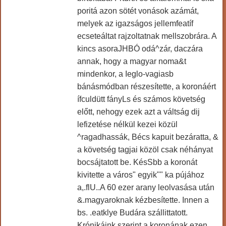
poritá azon sötét vonások azámát,
melyek az igazságos jellemfeatíf
ecseteáltat rajzoltatnak mellszobrára. A
kincs asoraJHBÓ odá^zár, daczára
annak, hogy a magyar noma&t
mindenkor, a Ieglo-vagiasb
bánásmódban részesítette, a koronáért
ífculdütt fányLs és számos követség
előtt, nehogy ezek azt a váltság dij
lefizetése nélkül kezei közül
^ragadhassák, Bécs kapuit bezáratta, &
a követség tagjai közöl csak néhányat
bocsájtatott be. KésSbb a koronát
kivitette a város" egyik"" ka pújához
a,.flU..A 60 ezer arany leolvasása után
&.magyaroknak kézbesítette. Innen a
bs. .eatklye Budára szállittatott.
Krónikáink szerint a koronának ezen