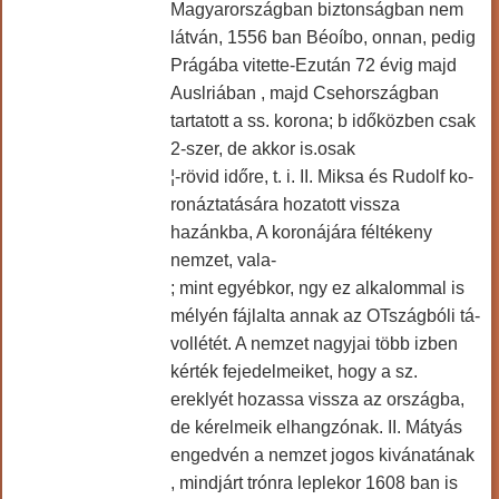
Magyarországban biztonságban nem
látván, 1556 ban Béoíbo, onnan, pedig
Prágába vitette-Ezután 72 évig majd
Auslriában , majd Csehországban
tartatott a ss. korona; b időközben csak
2-szer, de akkor is.osak
¦-rövid időre, t. i. II. Miksa és Rudolf ko-
ronáztatására hozatott vissza
hazánkba, A koronájára féltékeny
nemzet, vala-
; mint egyébkor, ngy ez alkalommal is
mélyén fájlalta annak az OTszágbóli tá-
vollétét. A nemzet nagyjai több izben
kérték fejedelmeiket, hogy a sz.
ereklyét hozassa vissza az országba,
de kérelmeik elhangzónak. II. Mátyás
engedvén a nemzet jogos kivánatának
, mindjárt trónra leplekor 1608 ban is