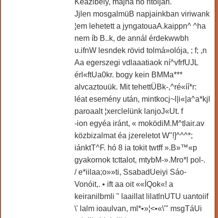
Keazlbely, májna hó ntolján.
Jjlen mosgalmüB napjainkban viriwank
¦em lehetett a jyngatouaA.kaippn^ ^ha
nem íb B..k, de annál érdekwwbh
u.ifnW lesndek rövid tolmá»olója, ; f; ,n
Aa egerszegi vdlaaatiaok ní^vfrfUJL
érl«ftUa0kr. bogy kein BMMa***
alvcaztouük. Mit tehettÜBk-,^ré«íí*r:
léat esemény után, mintkocj~l|i«|a^a*kjl
paroaalt ¦xerclelünk lanjoJ«Ut. f
-ion egyéa iránt, « moködiM.M^tlair.av
közbizalmat éa jzereletot W"!]^^^*;
iánktT^F. hó 8 ia tokit twtff ».B»™«p
gyakornok tcttalot, mtybM-».Mro*l pol-.
/ e*iilaa;o»»ti, SsabadUeiyi Sáo-
Vonóit,. • ift aa oit ««ÍQok«! a
keiranilbmli " laaillat lilatlnUTU uantoiif
\' lalm ioaulvan, ml*•»¦<•«\'" msgTáUi