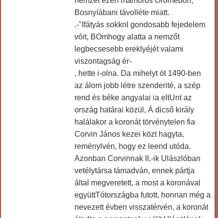
nemzet ezen mámoros Örömébon,
Bosnyíábani távolléte miatt.
.-"Ifátyás sokknl gondosabb fejedelem
vóit, BOmhogy alatta a nemzőt
legbecsesebb ereklyéjét valami
viszontagság ér-
, hette i-olna. Da mihelyt öt 1490-ben
az álom jobb létre szenderité, a szép
rend és béke angyalai ia eltUnt az
ország határai közül, Á dicső király
halálakor a koronát törvénytelen fia
Corvin János kezei közt hagyta,
reménylvén, hogy ez leend utóda.
Azonban Corvinnak II,-ik Ulászlóban
vetélytársa támadván, ennek pártja
által megveretett, a most a koronával
együttTótországba futott, honnan még a
nevezett évben visszatérvén, a koronát