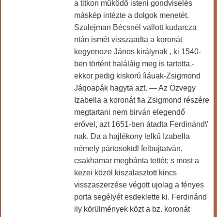
a titkon működő isteni gondviselés
máskép intézte a dolgok menetét.
Szulejman Bécsnél vallott kudarcza
ntán ismét visszaadta a koronát
kegyenoze János királynak , ki 1540-
ben történt haláláig meg is tartotta,-
ekkor pedig kiskorú íiáuak-Zsigmond
Jáqoapák hagyta azt. — Az Özvegy
Izabella a koronát fia Zsigmond részére
megtartani nem birván elegendő
erővel, azt 1651-ben átadta Ferdinánd\'
nak. Da a hajlékony lelkű Izabella
némely pártosoktdl felbujtatván,
csakhamar megbánta tettét; s most a
kezei közöl kiszalasztott kincs
visszaszerzése végott ujolag a fényes
porta segélyét esdeklette ki. Ferdinánd
ily körülmények közt a bz. koronát