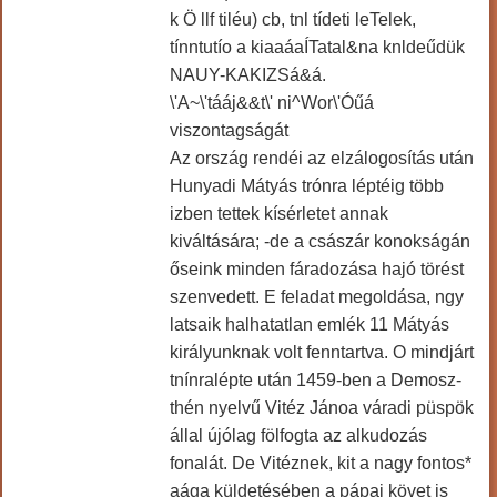
k Ö llf tiléu) cb, tnl tídeti leTelek,
tínntutío a kiaaáaÍTatal&na knldeűdük
NAUY-KAKIZSá&á.
\'A~\'tááj&&t\' ni^Wor\'Óűá
viszontagságát
Az ország rendéi az elzálogosítás után
Hunyadi Mátyás trónra léptéig több
izben tettek kísérletet annak
kiváltására; -de a császár konokságán
őseink minden fáradozása hajó törést
szenvedett. E feladat megoldása, ngy
latsaik halhatatlan emlék 11 Mátyás
királyunknak volt fenntartva. O mindjárt
tnínralépte után 1459-ben a Demosz-
thén nyelvű Vitéz Jánoa váradi püspök
állal újólag fölfogta az alkudozás
fonalát. De Vitéznek, kit a nagy fontos*
aága küldetésében a pápai követ is