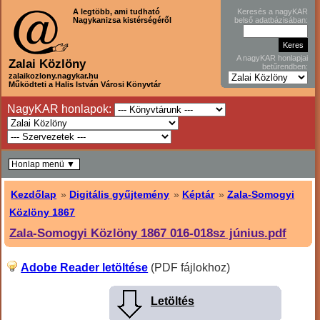
A legtöbb, ami tudható
Keresés a nagyKAR
Nagykanizsa kistérségéről
belső adatbázisában:
A nagyKAR honlapjai
Zalai Közlöny
betűrendben:
zalaikozlony.nagykar.hu
Működteti a Halis István Városi Könyvtár
NagyKAR honlapok:
Honlap menü ▼
Kezdőlap
»
Digitális gyűjtemény
»
Képtár
»
Zala-Somogyi
Közlöny 1867
Zala-Somogyi Közlöny 1867 016-018sz június.pdf
Adobe Reader letöltése
(PDF fájlokhoz)
Letöltés