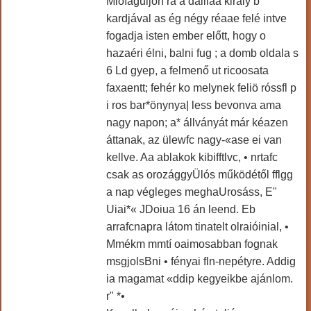
Mloíaguljon rá a dalliáa király b
kardjával as ég négy réaae felé intve
fogadja isten ember előtt, hogy o
hazaéri élni, balni fug ; a domb oldala s
6 Ld gyep, a felmenő ut ricoosata
faxaentt; fehér ko melynek feliö róssfl p
i ros bar*önynya| less bevonva ama
nagy napon; a* állványát már kéazen
áttanak, az ülewfc nagy-«ase ei van
kellve. Aa ablakok kibifftlvc, • nrtafc
csak as orozággyÜlós működétől fflgg
a nap végleges meghaUrosáss, E"
Uiai*« JDoiua 16 án leend. Eb
arrafcnapra látom tinatelt olraióinial, •
Mmékm mmtí oaimosabban fognak
msgjolsBni • fényai fln-nepétyre. Addig
ia magamat «ddip kegyeikbe ajánlom.
r" *•