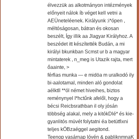
élvezzük as alkotmányon intézmények
előnyeit nálok íb véget kell vetni a
AEÜneteléenek. Királyunk :i*ópen ,
méltóságosan, bátran és okosan
beszélt, Így illik aa Jlagyar Királyhoz. A
beszédet itt készítették Budán, a mi
királyi bkunkban Scmst ur b a magyar
mintaterek , n_meg is Utazik rajta, mert
őaainte, >
férfias munka — e midöa m uralkodó ily
bi-aalotamal, minden aló gondolat
aélktll **ól német hiveihes, biztos
reménynyel I*hctűnk afelől, hogy a
bécsi Reicbsrathban il oly jósán
többség alakal, mely a kitókDlé* és kie-
gyanlitós müvét folytatni éa betütfixni
teljes kÓBzaéggel aegitond.
Teenop vasárnap lóvén & pabliknmnaK