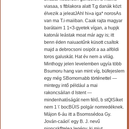
viasaa, s ftblakora alatt T.g danák közt
élvezik a jeleatJAhl hi»a iga* norosAs
van ma T.i-maiiban. Caak rajta magyar
barátaim 1 1<3-gyetek vígan, a hupjk
katonái leástak moat már agy is; itt
benn éden naiuaotűnk küsott csaítok
majd a debrocsoni osipót a aa alföldi
toros galuskát. Hat év nem a világ.
Minthogy jelen levelemben ugyía több
Bsumoru hang van mint víg, büfejeslem
egy még SBomornabb történettel —
mintegy intő például a mai
rakoncsáilan d Istent —
mindenhatóságát nem félő, b stQlSíket
nem 1 \' bocBÜlS polgár nomredéknek.
Májon 6-áu itt a Bsomssédoa Gy.
Jován-caáo\' egy B. J. nevű
njoncskfltelea legény, ki miut