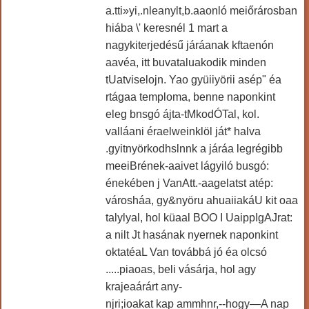
a.tti»yi,.nleanylt,b.aaonló meiőrárosban
hiába \' keresnél 1 mart a
nagykiterjedésű járáanak kftaenón
aavéa, itt buvataluakodik minden
tUatviselojn. Yao gyüiiyörii asép" éa
rtágaa temploma, benne naponkint
eleg bnsgó ájta-tMkodÓTal, kol.
valláani éraelweinklöl ját* halva
.gyitnyörkodhslnnk a járáa legrégibb
meeiBrének-aaivet lágyiló busgó:
énekében j VanAtt.-aagelatst atép:
városháa, gy&nyöru ahuaiiakáU kit oaa
talylyal, hol küaal BOO I UaippIgAJrat:
a nilt Jt hasának nyernek naponkint
oktatéaL Van továbbá jó éa olcsó
.....piaoas, beli vásárja, hol agy
krajeaárárt any-
njri;ioakat kap ammhnr,--hogy—A nap