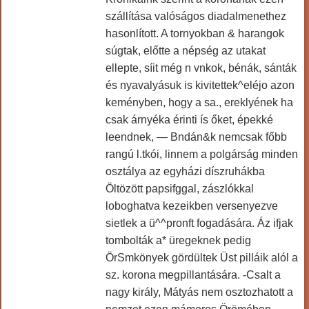
szállítása valóságos diadalmenethez
hasonlított. A tornyokban & harangok
súgtak, előtte a népség az utakat
ellepte, síit még n vnkok, bénák, sánták
és nyavalyásuk is kivitettek^eléjo azon
keményben, hogy a sa., ereklyének ha
csak árnyéka érinti ís őket, épekké
leendnek, — Bndán&k nemcsak főbb
rangú l.tkói, linnem a polgárság minden
osztálya az egyházi díszruhákba
Öltözött papsifggal, zászlókkal
loboghatva kezeikben versenyezve
sietlek a ü^^pronft fogadására. Áz ifjak
tombolták a* üregeknek pedig
ÖrSmkönyek gördültek Üst pilláik alól a
sz. korona megpillantására. -Csalt a
nagy király, Mátyás nem osztozhatott a