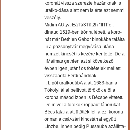
koronát vissza szerezte hazánknak, s
uralko-dása alatt nem is érte azt semmi
veszély.
Midim AUtyárEáTá3Tüt2h "IITFef."
dlnaud 1619-ben trónra lépett, a koro-
nát már Bethlen Gábor birtokába találta
,ii a pozsonytvár megvívása utána
nemzet kincsét is kezére kerítette, De a
liMafmas gethlen azt sí következő
évben igen jutánf os föltételek mellett
visszaadta Ferdinándnak.
I. Lipót uralkodúbA alatt 1683-ban a
Tökölyi állal bellivott törökök elől a
korona másod izben is Bécsbe vitetett.
De mivel a törökök roppaut táborukat
Bécs falai alatt ütötték lel, a ez. korona
onnan a csá>zári kincstárral együtt
Linzbe, innen pedig Pussauba azállitta-