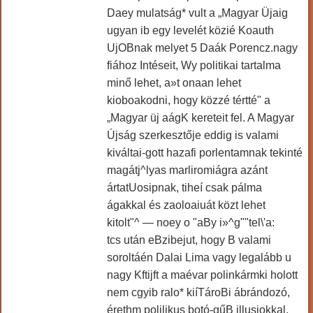
Daey mulatság* vult a „Magyar Üjaig
ugyan ib egy levelét közié Koauth
UjOBnak melyet 5 Daák Porencz.nagy
fiához Intéseit, Wy politikai tartalma
minő lehet, a»t onaan lehet
kioboakodni, hogy közzé tértté" a
„Magyar üj aágK kereteit fel. A Magyar
Újság szerkesztője eddig is valami
kiváltai-gott hazafi porlentamnak tekinté
magátj^lyas marliromiágra azánt
ártatUosipnak, tiheí csak pálma
ágakkal és zaoloaiuát közt lehet
kitolt"^ — noey o "aBy i»^g""tel\'a:
tcs után eBzibejut, hogy B valami
soroltáén Dalai Lima vagy legalább u
nagy Kftijft a maévar polinkármki holott
nem cgyib ralo* kiíTároBi ábrándozó,
érethm polilikus botó-gűB illusiokkal.