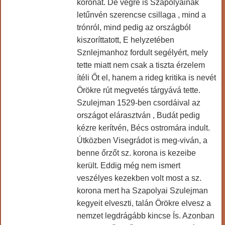
koronát. De végre is Szapolyainak
letűnvén szerencse csillaga , mind a
trónról, mind pedig az országból
kiszoríttatott, E helyzetében
Sznlejmanhoz fordult segélyért, mely
tette miatt nem csak a tiszta érzelem
ítéli Őt el, hanem a rideg kritika is nevét
Örökre rút megvetés tárgyává tette.
Szulejman 1529-ben csordáival az
országot elárasztván , Budát pedig
kézre kerítvén, Bécs ostromára indult.
Útközben Visegrádot is meg-viván, a
benne őrzőt sz. korona is kezeibe
került. Eddig még nem ismert
veszélyes kezekben volt most a sz.
korona mert ha Szapolyai Szulejman
kegyeit elveszti, talán Örökre elvesz a
nemzet legdrágább kincse Ís. Azonban