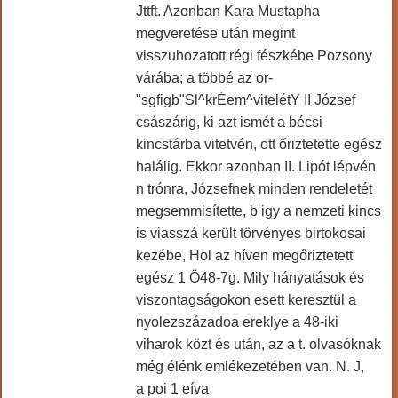
Jttft. Azonban Kara Mustapha
megveretése után megint
visszuhozatott régi fészkébe Pozsony
várába; a többé az or-
"sgfigb"Sl^krÉem^vitelétY II József
császárig, ki azt ismét a bécsi
kincstárba vitetvén, ott őriztetette egész
halálig. Ekkor azonban II. Lipót lépvén
n trónra, Józsefnek minden rendeletét
megsemmisítette, b igy a nemzeti kincs
is viasszá került törvényes birtokosai
kezébe, Hol az híven megőriztetett
egész 1 Ö48-7g. Mily hányatások és
viszontagságokon esett keresztül a
nyolezszázadoa ereklye a 48-iki
viharok közt és után, az a t. olvasóknak
még élénk emlékezetében van. N. J,
a poi 1 eíva