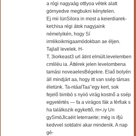
a rógi nagyaág ottlyoa vétek alatt
görnyedve megbukni kénytelen.
Ej mii lünSilora in most a keierdiarek-
ket;hisa régi átok nagyjaink
némelyikén, hogy Sí
irmlikoikmigaamódokban ae éljen.
Tajlall levelek. H-
T. 3iorkeast3 url átint elmúlt.levelemben
cmliléu ia. Áttérek jelen levelombena
tamási noveaelesBégekre. Elaő bolyén
áll mindjárt aa, hogy itt van ssép társas
életünk. Ta-ntáalTaa"egy kert, sok
fejelő bimbó s nyiió virág kostnő a ssép
egyetértés — fa a virágos fák a férfiak s
ha találkozik egykettő, m<.iy Un
gySmöJlcaéit leterraeite; még is ifjú
kedvvel sotdalni akar mindenik. A nap
gé-