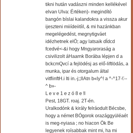
tikni hután vadászni minden kellékével
elvan Ulva: Értéken)- megindító
bangón bíslai kalandokra a vissza akur
ijeszteni miiídeiitíil, & mi hazánkban
megelégedést, megnytigváet
idézhetnek elÖ; agy latsaik dÍdcd
fcedvé<-&i hogy Mngyaroraság a
csivilizolt áHaarnk Borába lépjen d a
bckcmQvcí a fejlödésj as elő-liftlödás, a
munka, ipar és otorgalum által
vitflinftH.i Iti in.-j;;llAtn b«ly^! a ^-^17-\'--
^ b»-
L e v e 1 e z ó 8 e !l
Pest, 18GT. roaj. 2T-én.
Uralkodónk & király felráodult Bécsbe,
hogy a német BÓgorok orazággyüléaét
is meg-nyiasa ; no hiacon Ök Be
legyenek roísabbak mint mi, ha mi