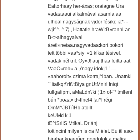
Ealtorhaay her-áxas; oraiagne Ura
vadaaaaui alkalmával asarnlalaa
ulhoal nagyságnak vjdor fésiki; ia*- -
wjí^^..^ 7¦ , Hattatle hraWl:B»rannLan
B<>alhagyalval
áretl»netaa.nagyvadaa:kort bokori
tett.többi «aa*siyi «1 kíkaritésivel,
vadak nélknl. Oy»J! aujlthaa leitta aat
VaaO«rob« a ,\'nagy idokj1 "—
«aahorolt« czlma korraj^lban. Unatnkl
""ítafkqr\'rft\'tBiya gnUtMnirl fniqt
lullgafiprn, aMaLdn\'ki ¦ 1» of-"* tmllenl
bún *poaa»i;l»lfnel4 ¦ai^l régi
OmM^JBTíIHb atollt
keUMd k 1
tE^íSrliS MtlkaL Driánj
lottíncinl milyen is «a M élet. Eu ítl aso-
birabar koaerűen gondolok a malira