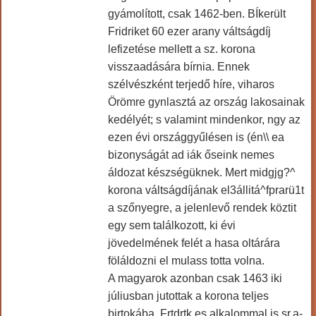
gyámolított, csak 1462-ben. BÍkerült
Fridriket 60 ezer arany váltságdíj
lefizetése mellett a sz. korona
visszaadására bírnia. Ennek
szélvészként terjedő híre, viharos
Örömre gynlasztá az ország lakosainak
kedélyét; s valamint mindenkor, ngy az
ezen évi országgyűlésen is (én\\ ea
bizonyságát ad iák őseink nemes
áldozat készségüknek. Mert midgjg?^
korona váltságdíjának el3állitá^fprarü1t
a szőnyegre, a jelenlevő rendek köztit
egy sem találkozott, ki évi
jövedelmének felét a hasa oltárára
föláldozni el mulass totta volna.
A magyarok azonban csak 1463 iki
júliusban jutottak a korona teljes
birtokába. Frtdrtk es alkalommal is sr.a-