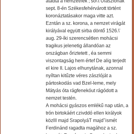
átadta a nemzetnek ; sö\'t Ulászlónak
sept. 8-én Székesfehérvárott történt
koronáztatásakor maga vitte azt.
Ezntán a sz. korona, a nemzet virágát
királyával együtt sirba döntő 1526.\'
aug. 29-íki szerencsétlen mohácsi
tragikus jelenetig állandóan az
országban őriztetett , éa semmi
viszontagság hem értef De alig terjedt
el kire II. Lajos elhunytának, azonnal
nyíltan kitűzte véres zászlóját a
pártoskodás vad Bzel-leme, mely
Mátyás óta rágfenekóut rágódott a
nemzet testén.
A mohácsi gyászos emlékű nap után, a
trón birtokáért czivddó ellen királyok
közlll majd SrapolyáT majd"ismét
Ferdinánd ragadta magához a sz.