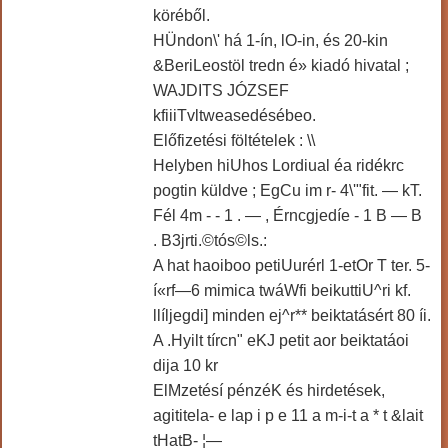
köréből.
HÜndon\' há 1-ín, lO-in, és 20-kin
&BeriLeostöl tredn é» kiadó hivatal ;
WAJDITS JÓZSEF
kfiiiTvltweasedésébeo.
Előfizetési föltételek : \\
Helyben hiUhos Lordiual éa ridékrc
pogtin küldve ; EgCu im r- 4\'"fit. — kT.
Fél 4m - - 1 . — , Érncgjedíe - 1 B — B
. B3jrti.©tós©ls.:
A hat haoiboo petiUurérl 1-etOr T ter. 5-
í«rf—6 mimica twáWfi beikuttiU^ri kf.
llíljegdi] minden ej^r** beiktatásért 80 íi.
A .Hyilt tírcn" eKJ petit aor beiktatáoi
dija 10 kr
ElMzetésí pénzéK és hirdetések,
agititela- e lap i p e 11 a m-i-t a * t &lait
tHatB- ¦—