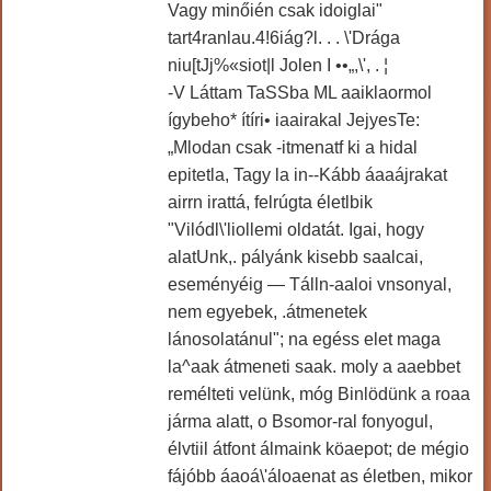
Vagy minőién csak idoiglai"
tart4ranlau.4!6iág?l. . . \'Drága
niu[tJj%«siot|l Jolen I ••„,\', . ¦
-V Láttam TaSSba ML aaiklaormol
ígybeho* ítíri• iaairakal JejyesTe:
„Mlodan csak -itmenatf ki a hidal
epitetla, Tagy la in--Kább áaaájrakat
airrn irattá, felrúgta életlbik
"Vilódl\'liollemi oldatát. Igai, hogy
alatUnk,. pályánk kisebb saalcai,
eseményéig — Tálln-aaloi vnsonyal,
nem egyebek, .átmenetek
lánosolatánul"; na egéss elet maga
la^aak átmeneti saak. moly a aaebbet
remélteti velünk, móg Binlödünk a roaa
járma alatt, o Bsomor-ral fonyogul,
élvtiil átfont álmaink köaepot; de mégio
fájóbb áaoá\'áloaenat as életben, mikor