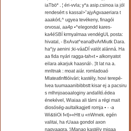
iaTbö* . ¦ éri-vvla; y*a asip.csinoa ia jól
rendesért s kassal>"ajyAgvaaeriara t
aaakórL^ ugyea tevékeny, finagói
orvosai, aa4p •^elegondd kares-
ka4éSBÍ krmyalmaa vendégUL posta:
hivatal, - BxAvat^eanaBvArMiutk Dara.
ha^jy aenini ;ki-váaDÍ valót alánná. Ha
aa fida nyári ragga-tah«t • alkonyatot
eilara akarjuk haasnál-. ¦lt lat na a.
mnltnak : moat aiár. romladoaó
Mlateatlnftlóivári; kastély, hovi terepé-
Ivea tuumaaanibibbstt kisar ej a pacsiru
s mlhnjoaoaaloginy andalító.édea
énekével, Wiaiaa ali tárni a régi mait
diosóség-aultalkagjetl romja • - -a
Wi&tiiOi f«t|»«Htt u «nWrnek. egén
valitai, ha rUaaa gondol axon
nagyaagra, ¦iManao kastély migaa