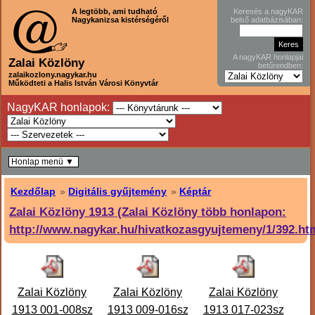
A legtöbb, ami tudható
Keresés a nagyKAR
Nagykanizsa kistérségéről
belső adatbázisában:
A nagyKAR honlapjai
Zalai Közlöny
betűrendben:
zalaikozlony.nagykar.hu
Működteti a Halis István Városi Könyvtár
NagyKAR honlapok:
Honlap menü ▼
Kezdőlap
»
Digitális gyűjtemény
»
Képtár
Zalai Közlöny 1913 (Zalai Közlöny több honlapon:
http://www.nagykar.hu/hivatkozasgyujtemeny/1/392.ht
Zalai Közlöny
Zalai Közlöny
Zalai Közlöny
1913 001-008sz
1913 009-016sz
1913 017-023sz