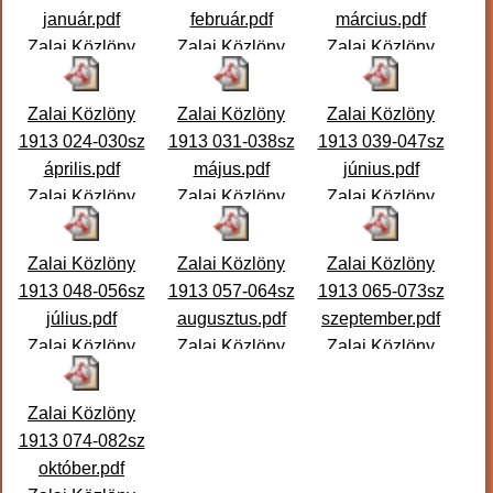
január.pdf
február.pdf
március.pdf
Zalai Közlöny
Zalai Közlöny
Zalai Közlöny
1913. 001-008.
1913. 009-016.
1913. 017-023.
szám január Zalai
szám február
szám március
Zalai Közlöny
Zalai Közlöny
Zalai Közlöny
Közlön
...
Zalai Közlö
...
Zalai Közlö
...
1913 024-030sz
1913 031-038sz
1913 039-047sz
április.pdf
május.pdf
június.pdf
Zalai Közlöny
Zalai Közlöny
Zalai Közlöny
1913. 024-030.
1913. 031-038.
1913. 039-047.
szám április Zalai
szám május Zalai
szám június Zalai
Zalai Közlöny
Zalai Közlöny
Zalai Közlöny
Közlö
...
Közlöny
...
Közlön
...
1913 048-056sz
1913 057-064sz
1913 065-073sz
július.pdf
augusztus.pdf
szeptember.pdf
Zalai Közlöny
Zalai Közlöny
Zalai Közlöny
1913. 048-056.
1913. 057-064.
1913. 065-073.
szám július Zalai
szám augusztus
szám szeptember
Zalai Közlöny
Közlön
...
Zalai Közlö
...
Zalai Közl
...
1913 074-082sz
október.pdf