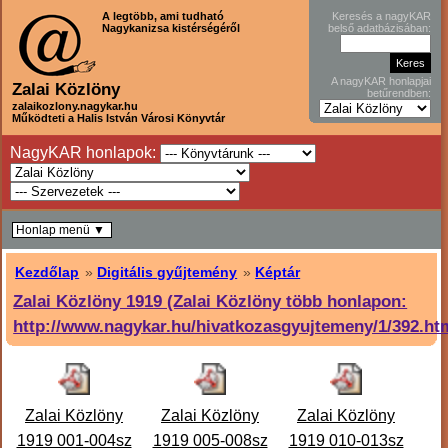
A legtöbb, ami tudható
Keresés a nagyKAR
Nagykanizsa kistérségéről
belső adatbázisában:
A nagyKAR honlapjai
Zalai Közlöny
betűrendben:
zalaikozlony.nagykar.hu
Működteti a Halis István Városi Könyvtár
NagyKAR honlapok:
Honlap menü ▼
Kezdőlap
»
Digitális gyűjtemény
»
Képtár
Zalai Közlöny 1919 (Zalai Közlöny több honlapon:
http://www.nagykar.hu/hivatkozasgyujtemeny/1/392.ht
Zalai Közlöny
Zalai Közlöny
Zalai Közlöny
1919 001-004sz
1919 005-008sz
1919 010-013sz