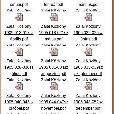
január.pdf
február.pdf
március.pdf
Zalai Közlöny
Zalai Közlöny
Zalai Közlöny
1905. 001-004.
1905. 005-008.
1905. 009-012.
szám január Zalai
szám február
szám március A
Zalai Közlöny
Zalai Közlöny
Zalai Közlöny
Közlön
...
Zalai Közlö
...
10. szám hi
...
1905 013-017sz
1905 018-021sz
1905 022-025sz
április.pdf
május.pdf
június.pdf
Zalai Közlöny
Zalai Közlöny
Zalai Közlöny
1905. 013-017.
1905. 018-021.
1905. 022-025.
szám április Zalai
szám május Zalai
szám június Zalai
Zalai Közlöny
Zalai Közlöny
Zalai Közlöny
Közlö
...
Közlöny
...
Közlön
...
1905 026-030sz
1905 031-034sz
1905 035-039sz
július.pdf
augusztus.pdf
szeptember.pdf
Zalai Közlöny
Zalai Közlöny
Zalai Közlöny
1905. 026-030.
1905. 031-034.
1905. 035-039.
szám július Zalai
szám augusztus
szám szeptember
Zalai Közlöny
Zalai Közlöny
Zalai Közlöny
Közlön
...
Zalai Közlö
...
Zalai Közl
...
1905 040-043sz
1905 044-047sz
1905 048-052sz
október.pdf
november.pdf
december.pdf