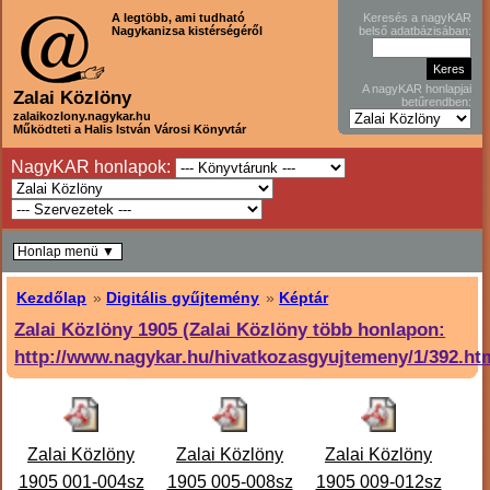
A legtöbb, ami tudható
Keresés a nagyKAR
Nagykanizsa kistérségéről
belső adatbázisában:
A nagyKAR honlapjai
Zalai Közlöny
betűrendben:
zalaikozlony.nagykar.hu
Működteti a Halis István Városi Könyvtár
NagyKAR honlapok:
Honlap menü ▼
Kezdőlap
»
Digitális gyűjtemény
»
Képtár
Zalai Közlöny 1905 (Zalai Közlöny több honlapon:
http://www.nagykar.hu/hivatkozasgyujtemeny/1/392.ht
Zalai Közlöny
Zalai Közlöny
Zalai Közlöny
1905 001-004sz
1905 005-008sz
1905 009-012sz