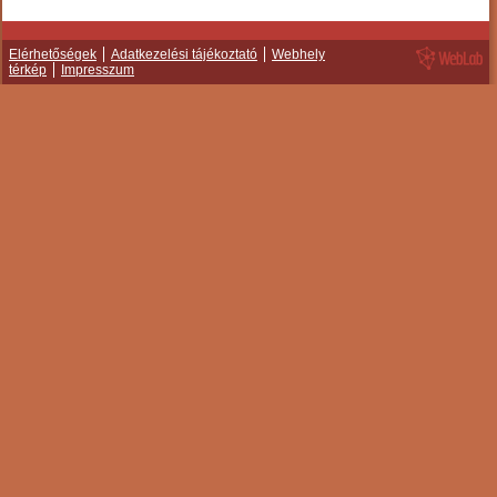
Elérhetőségek
Adatkezelési tájékoztató
Webhely
térkép
Impresszum