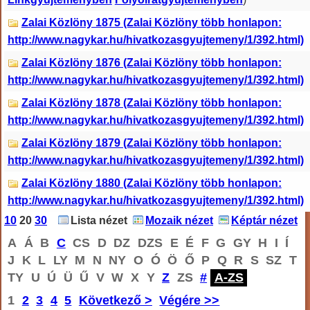
Zalai Közlöny 1875 (Zalai Közlöny több honlapon:
http://www.nagykar.hu/hivatkozasgyujtemeny/1/392.html)
Zalai Közlöny 1876 (Zalai Közlöny több honlapon:
http://www.nagykar.hu/hivatkozasgyujtemeny/1/392.html)
Zalai Közlöny 1878 (Zalai Közlöny több honlapon:
http://www.nagykar.hu/hivatkozasgyujtemeny/1/392.html)
Zalai Közlöny 1879 (Zalai Közlöny több honlapon:
http://www.nagykar.hu/hivatkozasgyujtemeny/1/392.html)
Zalai Közlöny 1880 (Zalai Közlöny több honlapon:
http://www.nagykar.hu/hivatkozasgyujtemeny/1/392.html)
10
20
30
Lista nézet
Mozaik nézet
Képtár nézet
A
Á
B
C
CS
D
DZ
DZS
E
É
F
G
GY
H
I
Í
J
K
L
LY
M
N
NY
O
Ó
Ö
Ő
P
Q
R
S
SZ
T
TY
U
Ú
Ü
Ű
V
W
X
Y
Z
ZS
#
A-ZS
1
2
3
4
5
Következő >
Végére >>