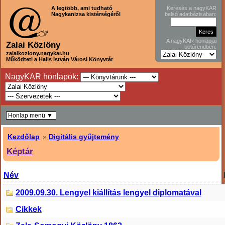
A legtöbb, ami tudható
Keresés a nagyKAR
Nagykanizsa kistérségéről
belső adatbázisában:
A nagyKAR honlapjai
Zalai Közlöny
betűrendben:
zalaikozlony.nagykar.hu
Működteti a Halis István Városi Könyvtár
NagyKAR honlapok:
Honlap menü ▼
Kezdőlap
»
Digitális gyűjtemény
Képtár
Név
2009.09.30. Lengyel kiállítás lengyel diplomatával
Cikkek