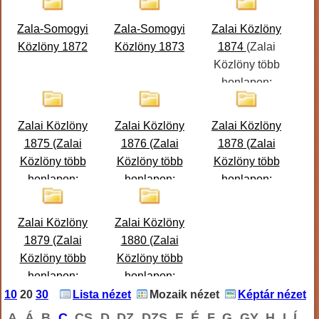
Zala-Somogyi
Zala-Somogyi
Zalai Közlöny
Közlöny 1872
Közlöny 1873
1874
(Zalai
Közlöny több
honlapon:
Linkgyüjteményben
Folyóiratgyüjteménybe
Zalai Közlöny
Zalai Közlöny
Zalai Közlöny
1875 (Zalai
1876 (Zalai
1878 (Zalai
Közlöny több
Közlöny több
Közlöny több
honlapon:
honlapon:
honlapon:
http://www.nagykar.hu/hivatkozasgyujtemeny/1/392.html)
http://www.nagykar.hu/hivatkozasgyujteme
http://www.nagykar.hu/
Zalai Közlöny
Zalai Közlöny
1879 (Zalai
1880 (Zalai
Közlöny több
Közlöny több
honlapon:
honlapon:
http://www.nagykar.hu/hivatkozasgyujtemeny/1/392.html)
http://www.nagykar.hu/hivatkozasgyujteme
10
20
30
Lista nézet
Mozaik nézet
Képtár nézet
A
Á
B
C
CS
D
DZ
DZS
E
É
F
G
GY
H
I
Í