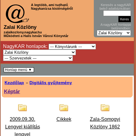
A legtöbb, ami tudható
Keresés a nagyKAR
Nagykanizsa kistérségéről
belső adatbázisában:
A nagyKAR honlapjai
Zalai Közlöny
betűrendben:
zalaikozlony.nagykar.hu
Működteti a Halis István Városi Könyvtár
NagyKAR honlapok:
Honlap menü ▼
Kezdőlap
»
Digitális gyűjtemény
Képtár
2009.09.30.
Cikkek
Zala-Somogyi
Lengyel kiállítás
Közlöny 1862
lengyel